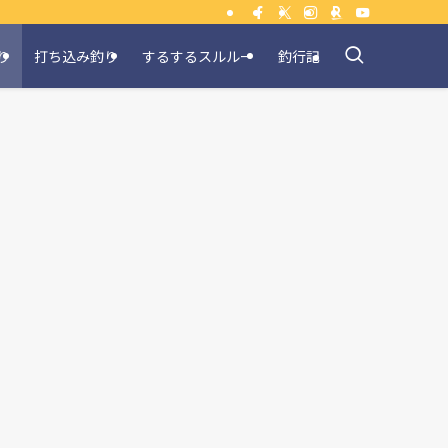
り
打ち込み釣り
するするスルルー
釣行記