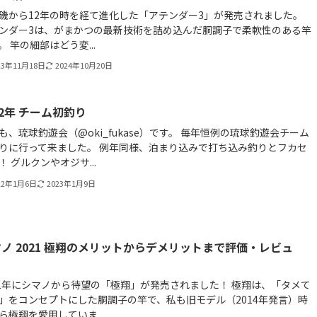
磯から12年の時を経て進化した「アテンダー3」が発売されました。
ンダー3は、がまかつの最新技術を詰め込んだ胴調子で柔軟性のある竿
。 竿の細部はどう変...
23年11月18日
2024年10月20日
22年 チーム初釣り
も、琉球釣遊会（@oki_fukase）です。 毎年恒例の琉球釣遊会チーム
りに行って来ました。 例年同様、泊まり込みで打ち込み釣りとフカセ
！ グルクンやオジサ...
22年1月6日
2023年1月9日
ノ 2021 極翔のメリットからデメリットまで評価・レビュ
！
21年にシマノから待望の「極翔」が発売されました！ 極翔は、「タメて
」をコンセプトにした胴調子の竿で、私も旧モデル（2014年発言）時
ら極翔を愛用していま...