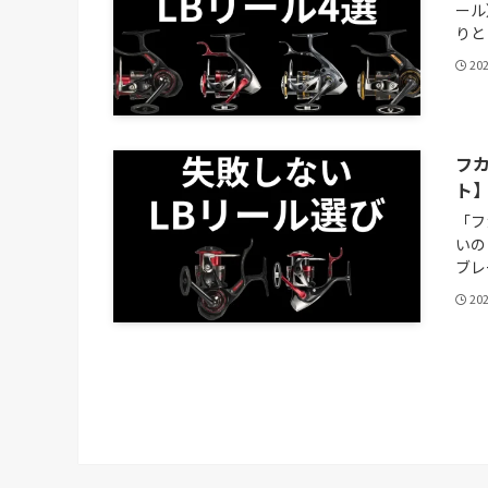
ール
りと
20
フ
ト
「フ
いの
ブレ
20