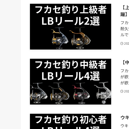
【
躍
フカ
耐久
ルで
20
【
フカ
が欲
が欲
20
ウ
ウキ