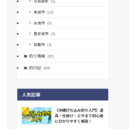
与那原町
(1)
南城市
(13)
糸満市
(5)
豊見城市
(3)
那覇市
(2)
釣り情報
(87)
釣行記
(84)
人気記事
【沖縄打ち込み釣り入門】道
具・仕掛け・エサまで初心者
に分かりやすく解説！