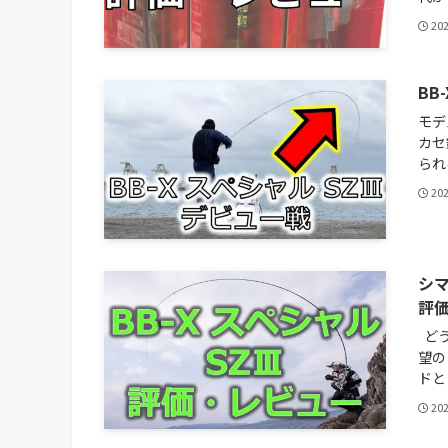
20
BB
モデ
カセ
られる
20
シマ
評
どう
望の
ドと
20