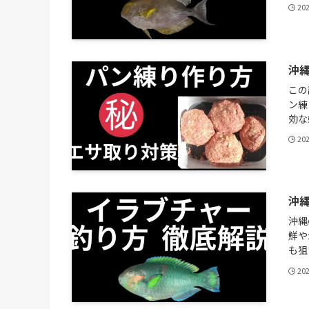
20
沖
この
ン練
効な
20
沖
沖縄
鮮や
も狙
20