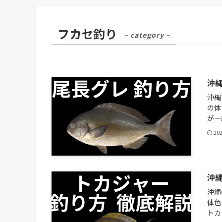
フカセ釣り
– category –
沖
沖縄
の体
が一
20
沖
沖縄
体色
トカ