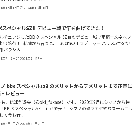
21年12月12日
2024年11月10日
-XスペシャルSZⅢデビュー戦で竿を曲げてきた！
ルチェンジしたBB-X スペシャル SZⅢのデビュー戦で那覇一文字へフ
釣り釣行！ 結論から言うと、 30cmのイラブチャー ハリス5号を切
バラシ &...
21年2月7日
2021年7月15日
ノ bbx スペシャルsz3 のメリットからデメリットまで正直に
価・レビュー
も、琉球釣遊会（@oki_fukase）です。 2020年9月にシマノから待
「BB-X スペシャルSZⅢ」が発売！ シマノの磯フカセ釣りズームロッ
して今も昔...
21年2月3日
2023年10月28日