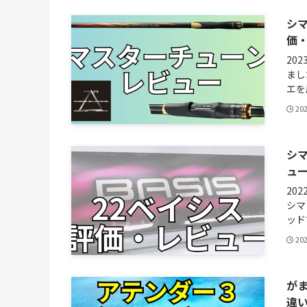
シマ
価
20
まし
エを
20
シマ
ュ
20
シマ
ッド
20
がま
違