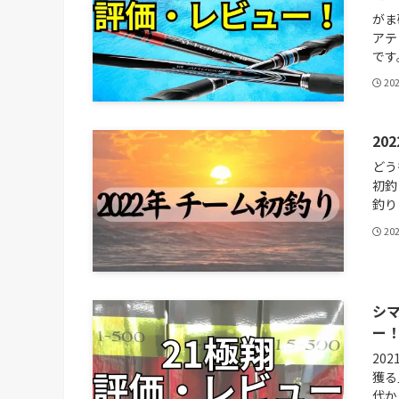
がま
アテ
です
20
20
どう
初釣
釣り
20
シマ
ー
20
獲る
代か