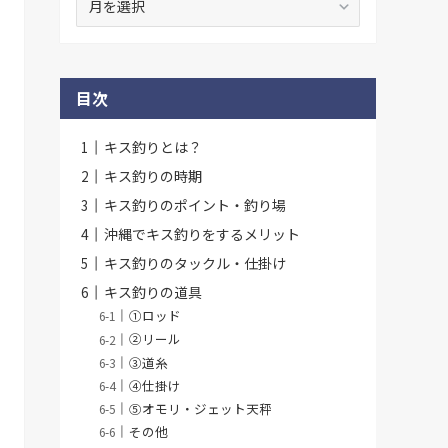
去
記
事
一
目次
覧
キス釣りとは？
キス釣りの時期
キス釣りのポイント・釣り場
沖縄でキス釣りをするメリット
キス釣りのタックル・仕掛け
キス釣りの道具
①ロッド
②リール
③道糸
④仕掛け
⑤オモリ・ジェット天秤
その他