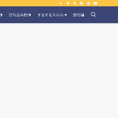
り
打ち込み釣り
するするスルルー
釣行記