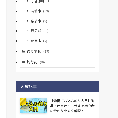
与那原町
(1)
南城市
(13)
糸満市
(5)
豊見城市
(3)
那覇市
(2)
釣り情報
(87)
釣行記
(84)
人気記事
【沖縄打ち込み釣り入門】道
具・仕掛け・エサまで初心者
に分かりやすく解説！