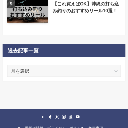
【これ買えばOK】沖縄の打ち込
み釣りのおすすめリール10選！
過去記事一覧
過
去
記
事
一
覧