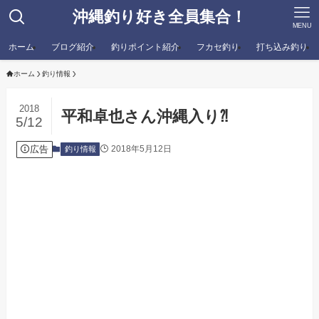
沖縄釣り好き全員集合！
MENU
ホーム
ブログ紹介
釣りポイント紹介
フカセ釣り
打ち込み釣り
ホーム
釣り情報
2018
平和卓也さん沖縄入り⁈
5/12
広告
2018年5月12日
釣り情報