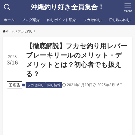
沖縄釣り好き全員集合！
MENU
ホーム
ブログ紹介
釣りポイント紹介
フカセ釣り
打ち込み釣り
ホーム
フカセ釣り
【徹底解説】フカセ釣り用レバー
ブレーキリールのメリット・デ
2025
3/16
メリットとは？初心者でも扱え
る？
広告
2021年1月19日
2025年3月16日
フカセ釣り
釣り情報