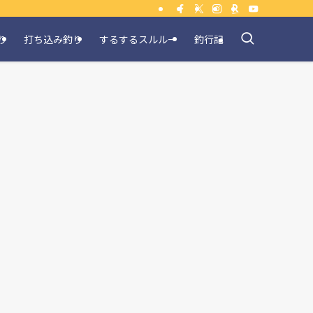
り
打ち込み釣り
するするスルルー
釣行記