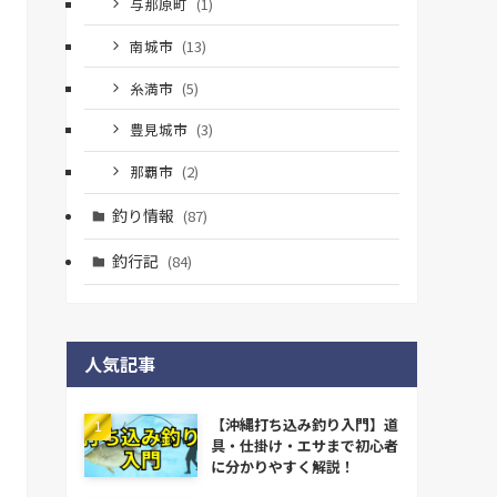
与那原町
(1)
南城市
(13)
糸満市
(5)
豊見城市
(3)
那覇市
(2)
釣り情報
(87)
釣行記
(84)
人気記事
【沖縄打ち込み釣り入門】道
具・仕掛け・エサまで初心者
に分かりやすく解説！