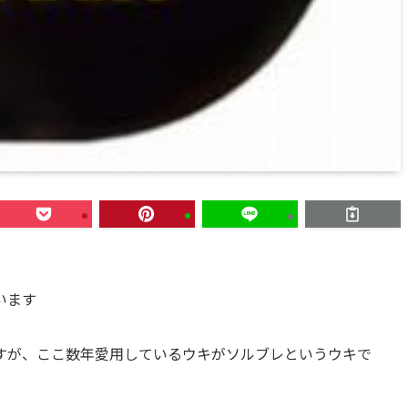
います
すが、ここ数年愛用しているウキがソルブレというウキで