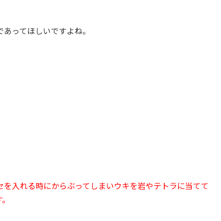
であってほしいですよね。
。
セを入れる時にからぶってしまいウキを岩やテトラに当てて
す。