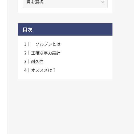
去
記
事
一
目次
覧
ソルブレとは
正確な浮力設計
耐久性
オススメは？