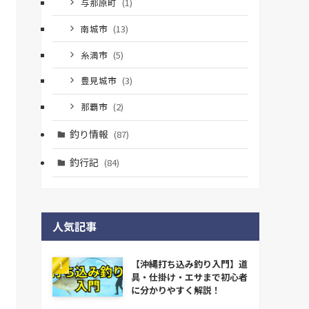
与那原町
(1)
南城市
(13)
糸満市
(5)
豊見城市
(3)
那覇市
(2)
釣り情報
(87)
釣行記
(84)
人気記事
【沖縄打ち込み釣り入門】道
具・仕掛け・エサまで初心者
に分かりやすく解説！