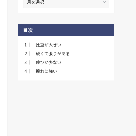
去
記
事
一
目次
覧
比重が大きい
硬くて張りがある
伸びが少ない
擦れに強い