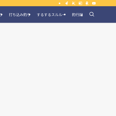
り
打ち込み釣り
するするスルルー
釣行記