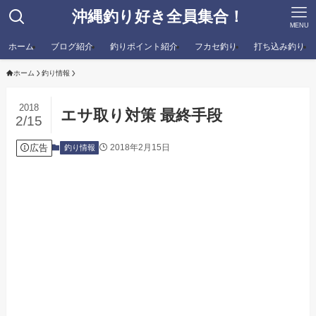
沖縄釣り好き全員集合！
MENU
ホーム
ブログ紹介
釣りポイント紹介
フカセ釣り
打ち込み釣り
ホーム
釣り情報
2018
エサ取り対策 最終手段
2/15
広告
2018年2月15日
釣り情報