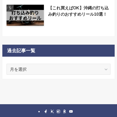
【これ買えばOK】沖縄の打ち込
み釣りのおすすめリール10選！
過去記事一覧
過
去
記
事
一
覧