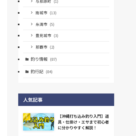
与那原町
(1)
南城市
(13)
糸満市
(5)
豊見城市
(3)
那覇市
(2)
釣り情報
(87)
釣行記
(84)
人気記事
【沖縄打ち込み釣り入門】道
具・仕掛け・エサまで初心者
に分かりやすく解説！