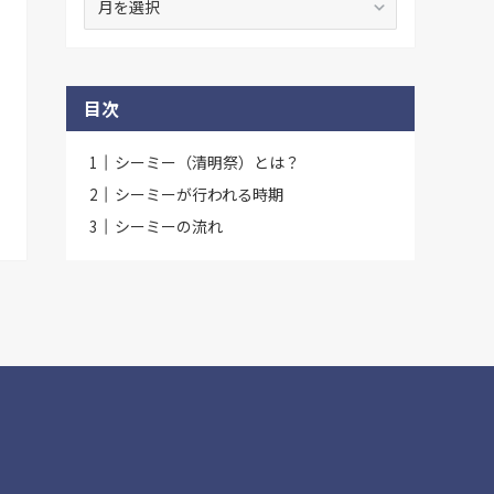
去
記
事
一
目次
覧
シーミー（清明祭）とは？
シーミーが行われる時期
シーミーの流れ