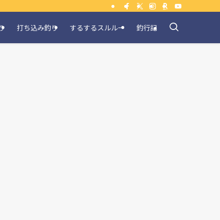
り
打ち込み釣り
するするスルルー
釣行記