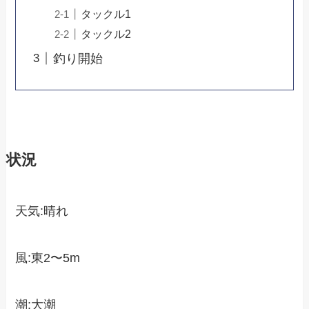
タックル1
タックル2
釣り開始
状況
天気:晴れ
風:東2〜5m
潮:大潮