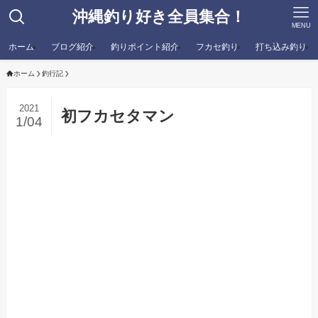
沖縄釣り好き全員集合！
MENU
ホーム
ブログ紹介
釣りポイント紹介
フカセ釣り
打ち込み釣り
ホーム
釣行記
2021
初フカセタマン
1/04